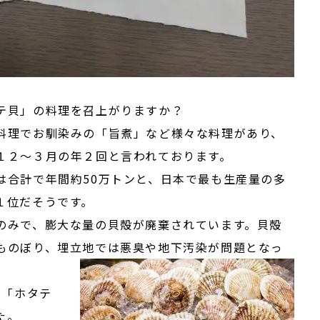
テ貝」の料理を召上がりますか？
料理でお馴染みの「旨煮」など様々な料理があり、
１２～３月の年２回と言われております。
は合計で年間約50万トンと、日本で最も生産量の多
１位だそうです。
みで、膨大な量の貝殻が廃棄されています。貝殻
ものぼり、埋立地では悪臭や地下汚染が問題となっ
て「ホタテ
た。