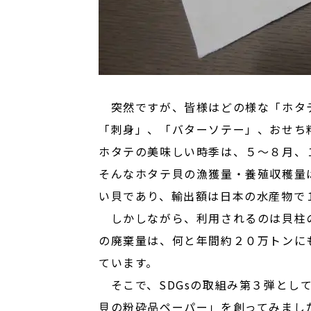
突然ですが、皆様はどの様な「ホタ
「刺身」、「バターソテー」、おせち
ホタテの美味しい時季は、５～８月、
そんなホタテ貝の漁獲量・養殖収穫量
い貝であり、輸出額は日本の水産物で
しかしながら、利用されるのは貝柱の
の廃棄量は、何と年間約２０万トンに
ています。
そこで、SDGsの取組み第３弾とし
貝の粉砕品ペーパー」を創ってみまし