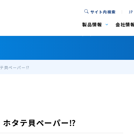
サイト内検索
JP
ニュース
製品情報
会社情
タテ貝ペーパー⁉
! ホタテ貝ペーパー⁉