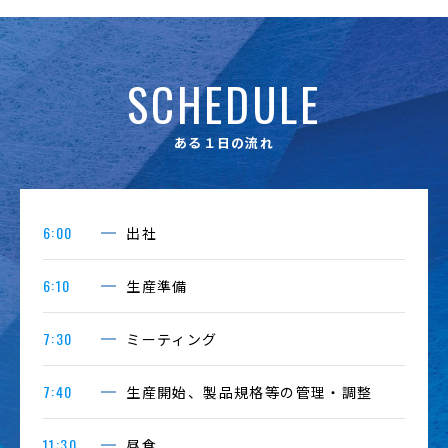
SCHEDULE
ある１日の流れ
6:00
出社
6:10
生産準備
7:30
ミーティング
7:40
生産開始、製品規格等の管理・調整
11:30
昼食